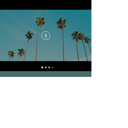
$
Costo
$500