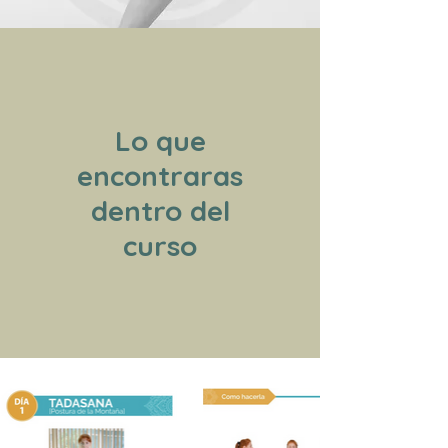
Lo que
encontraras
dentro del
curso