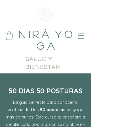
N i r å Y o
g a
SALUD Y
BIENESTAR
50 DIAS 50 POSTURAS
La guía perfecta para conocer a
profundidad las
50 posturas
de yoga
más comunes. Este curso te enseñara a
detalle cada postura, con su nombre en