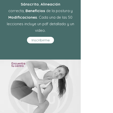
Sánscrito
,
Alineación
correcta,
Beneficios
de la postura y
Modificaciones
. Cada una de las 50
lecciones incluye un pdf detallado y un
video.
Inscribirme