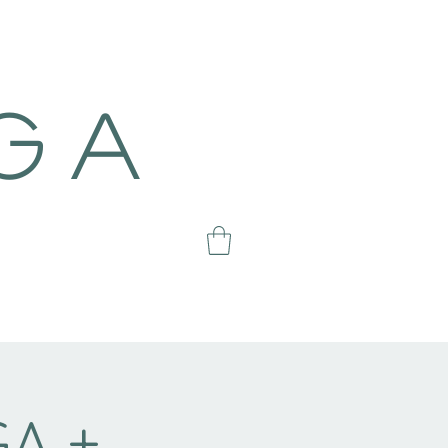
g a
A +