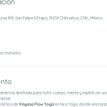
ación
as 814, San Felipe II Etapa, 31206 Chihuahua, Chih., México
os invitados
ento
xperiencia diseñada para nutrir cuerpo, mente y espíritu en 
nestar.
áctica de 
Vinyasa Flow Yoga
 en Nira Yoga, donde sincroni