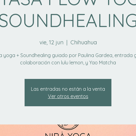
SOUNDHEALIN
vie, 12 jun
  |  
Chihuahua
a yoga + Soundhealing guiado por Paulina Gardea, entrada g
colaboración con lulu lemon, y Yao Matcha
Las entradas no están a la venta
Ver otros eventos