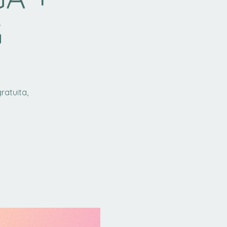
G
ratuita,