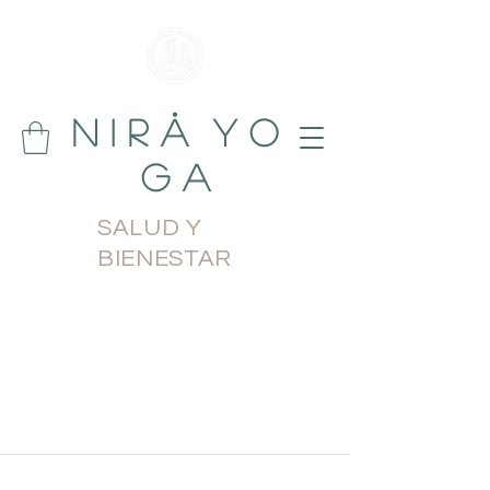
N i r å Y o
g a
SALUD Y
BIENESTAR