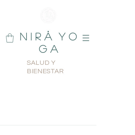
N i r å Y o
g a
SALUD Y
BIENESTAR