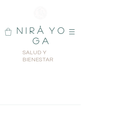
N i r å Y o
g a
SALUD Y
BIENESTAR