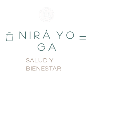
N i r å Y o
g a
SALUD Y
BIENESTAR