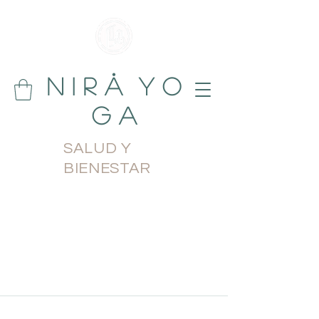
N i r å Y o
g a
SALUD Y
BIENESTAR