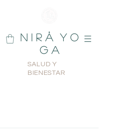
N i r å Y o
g a
SALUD Y
BIENESTAR