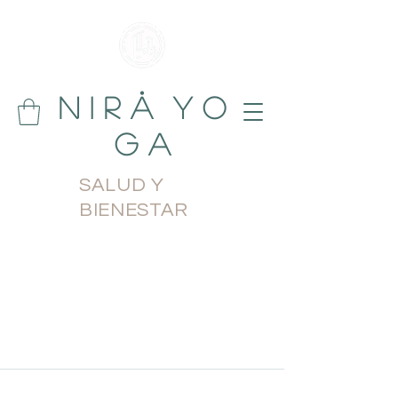
N i r å Y o
g a
SALUD Y
BIENESTAR