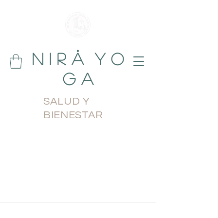
N i r å Y o
g a
SALUD Y
BIENESTAR