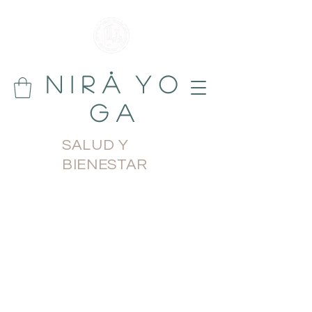
N i r å Y o
g a
SALUD Y
BIENESTAR