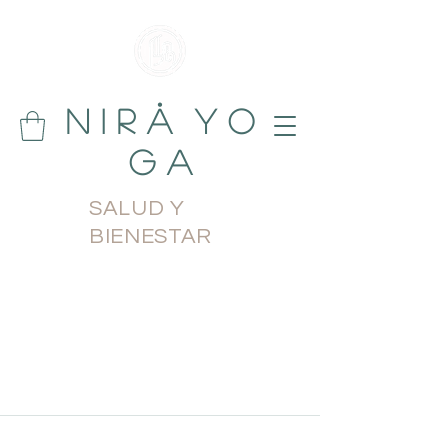
N i r å Y o
g a
SALUD Y
BIENESTAR