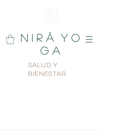
N i r å Y o
g a
SALUD Y
BIENESTAR