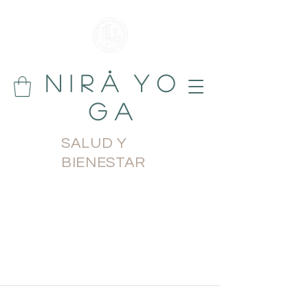
N i r å Y o
g a
SALUD Y
BIENESTAR