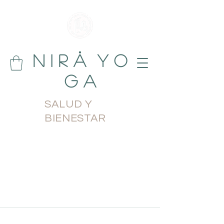
N i r å Y o
g a
SALUD Y
BIENESTAR