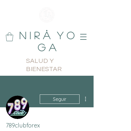
N i r å Y o
g a
SALUD Y
BIENESTAR
Más acciones
Seguir
789clubforex