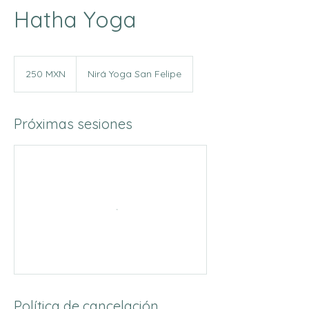
Hatha Yoga
250
pesos
250 MXN
Nirá Yoga San Felipe
mexicanos
Próximas sesiones
Política de cancelación