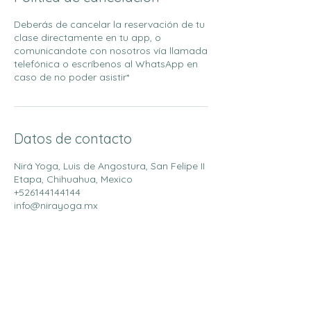
Deberás de cancelar la reservación de tu
clase directamente en tu app, o
comunicandote con nosotros vía llamada
telefónica o escríbenos al WhatsApp en
caso de no poder asistir*
Datos de contacto
Nirá Yoga, Luis de Angostura, San Felipe II
Etapa, Chihuahua, Mexico
+526144144144
info@nirayoga.mx
Do Not Sell My Personal