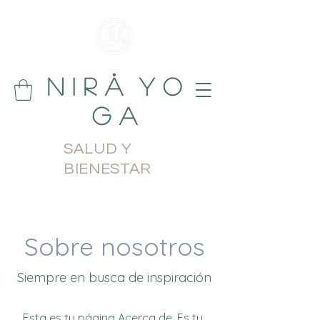
N i r å Y o
g a
SALUD Y
BIENESTAR
Sobre nosotros
Siempre en busca de inspiración
Esta es tu página Acerca de. Es tu