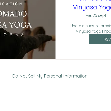
Vinyasa Yog
vie, 25 sept
Únete a nuestra próxim
Vinyasa Yoga Impa
RSV
Do Not Sell My Personal Information