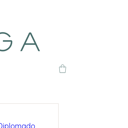
g a
Diplomado