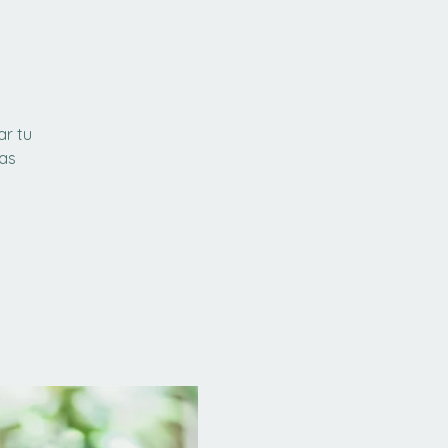
ar tu
gas