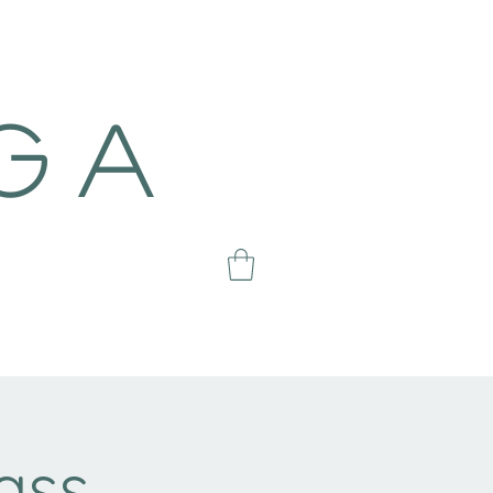
g a
ass