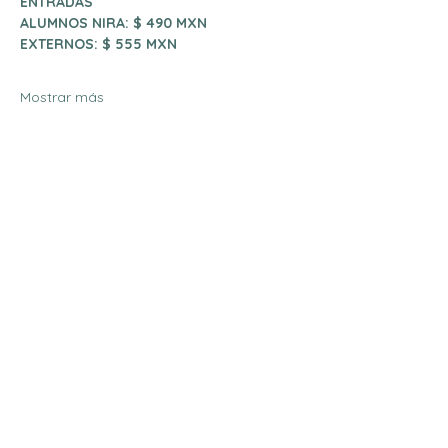
ENTRADAS
ALUMNOS NIRA: $ 490 MXN
EXTERNOS: $ 555 MXN
Mostrar más
Compartir este evento
Do Not Sell My Personal
Information