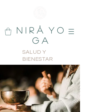
N i r å Y o
g a
SALUD Y
BIENESTAR