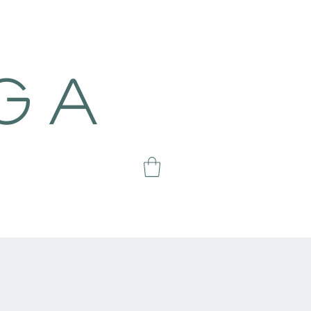
g a
L