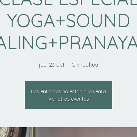
YOGA+SOUND
ALING+PRANAY
jue, 23 oct
  |  
Chihuahua
Las entradas no están a la venta
Ver otros eventos