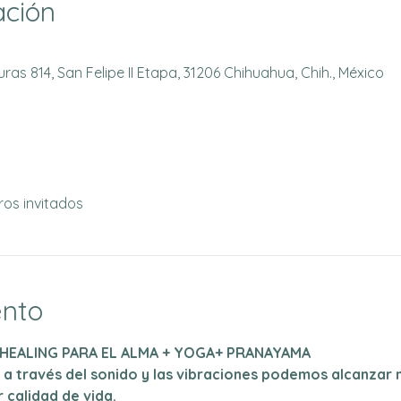
ación
as 814, San Felipe II Etapa, 31206 Chihuahua, Chih., México
ros invitados
ento
 HEALING PARA EL ALMA + YOGA+ PRANAYAMA 
 a través del sonido y las vibraciones podemos alcanzar n
 calidad de vida.