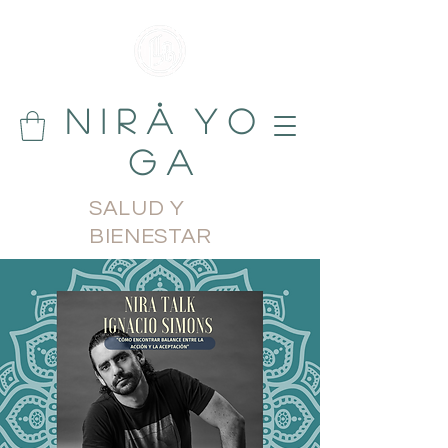
N i r å Y o
g a
SALUD Y
BIENESTAR