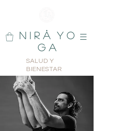
N i r å Y o
g a
SALUD Y
BIENESTAR