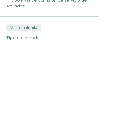
+117,50 MXN de comisión de servicio de
entradas
Venta finalizada
Tipo de entrada
Drop-In (1 día)
Leer más
Precio
1500,00 MXN
+37,50 MXN de comisión de servicio de
entradas
Compartir este evento