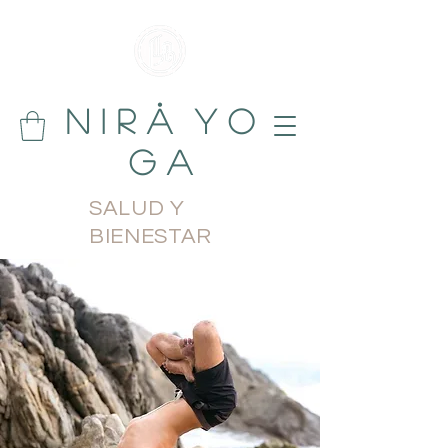
N i r å Y o
g a
SALUD Y
BIENESTAR