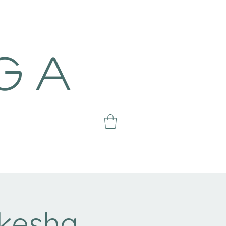
g a
kesha