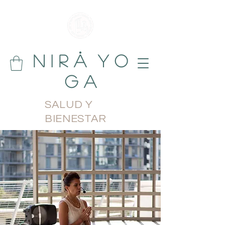
N i r å Y o
g a
SALUD Y
BIENESTAR