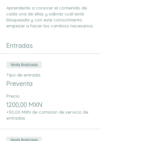
Aprenderás a conocer el contenido de
cada una de ellas y sabrás cuál está
bloqueada y con este conocimiento
empezar a hacer los cambios necesarios
para que te sientas mejor.
"Conócete más a ti mismo"
Entradas
Este es un taller experimental donde
conocerás cómo cada chakra influye en
Venta finalizada
tu vida y aprenderás a identificar los
Tipo de entrada
bloqueos que te impiden alcanzar tu
plenitud.
Preventa
Conocerás cómo balancear el área que
Precio
está bloqueada a partir de los
1200,00 MXN
siguientes temas que aprenderas:
- ¿Qué es el prana?
+30,00 MXN de comisión de servicio de
entradas
-¿Qué son los nadis?
- Chakras: Ubicación, elemento, mantra,
sentido y expresión corporal.
- Meditación.
Venta finalizada