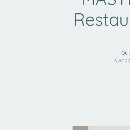
Restau
Quie
cuerpo 