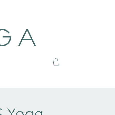
g a
 Yoga