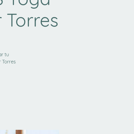
 Torres
ar tu
r Torres