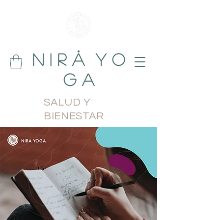
N i r å Y o
g a
SALUD Y
BIENESTAR