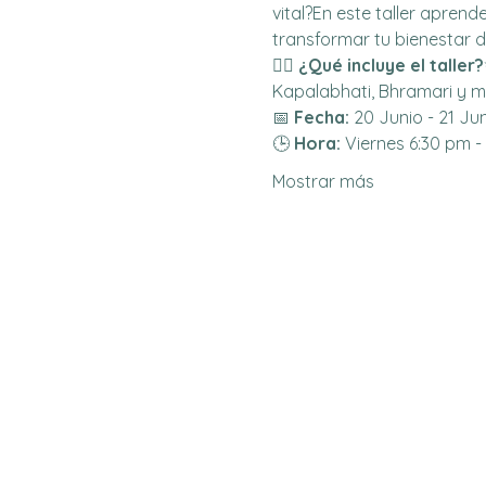
vital?En este taller aprend
transformar tu bienestar 
🧘‍♂️ 
¿Qué incluye el taller?
Kapalabhati, Bhramari y m
📅 
Fecha:
 20 Junio - 21 Jun
🕒 
Hora:
 Viernes 6:30 pm 
Mostrar más