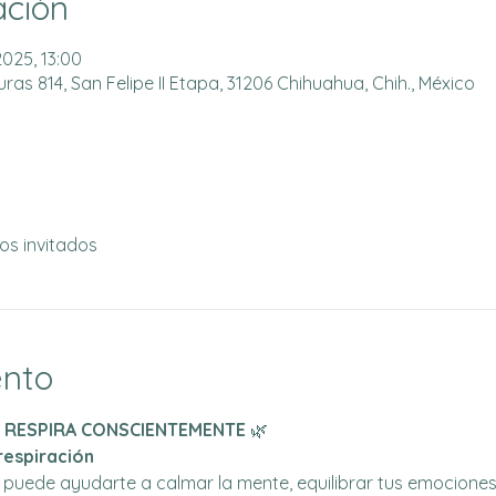
ación
2025, 13:00
as 814, San Felipe II Etapa, 31206 Chihuahua, Chih., México
os invitados
ento
– RESPIRA CONSCIENTEMENTE
 🌿
respiración
 puede ayudarte a calmar la mente, equilibrar tus emociones