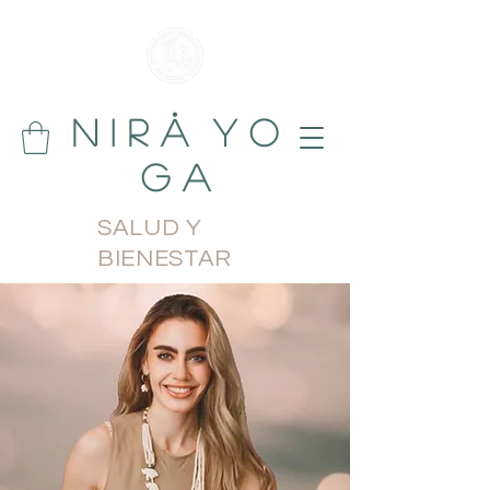
N i r å Y o
g a
SALUD Y
BIENESTAR