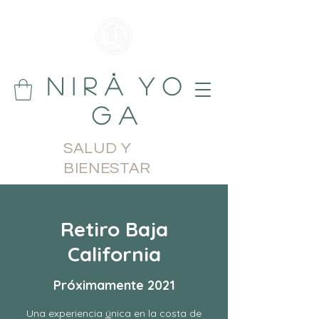
N i r å Y o
g a
SALUD Y
BIENESTAR
Retiro Baja
California
Próximamente 2021
Una experiencia
ú
nica en la costa de