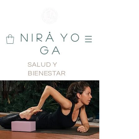
N i r å Y o
g a
SALUD Y
BIENESTAR