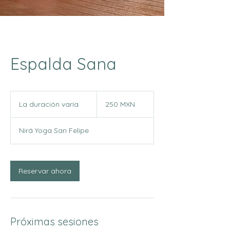
Espalda Sana
250
pesos
La duración varía
L
250 MXN
mexicanos
a
d
Nirá Yoga San Felipe
u
r
a
c
Reservar ahora
i
ó
n
v
a
Próximas sesiones
r