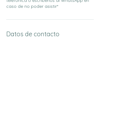
telefónica o escríbenos al WhatsApp en
caso de no poder asistir*
Datos de contacto
Nirá Yoga, Luis de Angostura, San Felipe II
Etapa, Chihuahua, Mexico
+526144144144
info@nirayoga.mx
Do Not Sell My Personal
Information