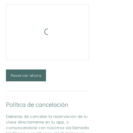
í
a
Reservar ahora
Política de cancelación
Deberás de cancelar la reservación de tu
clase directamente en tu app, o
comunicandote con nosotros vía llamada