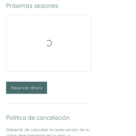
Próximas sesiones
r
í
a
Reservar ahora
Política de cancelación
Deberás de cancelar la reservación de tu
clase directamente en tu app, o