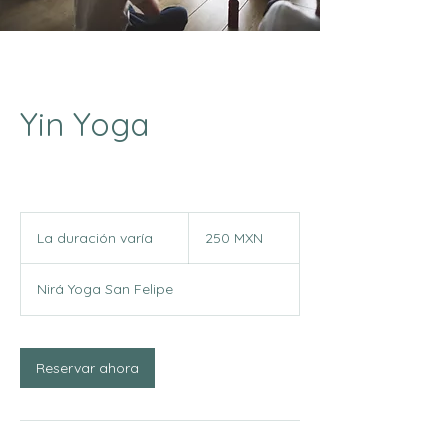
Yin Yoga
250
pesos
La duración varía
L
250 MXN
mexicanos
a
d
Nirá Yoga San Felipe
u
r
a
c
Reservar ahora
i
ó
n
v
a