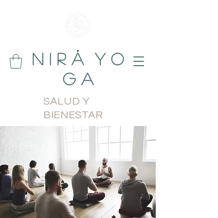
N i r å Y o
g a
SALUD Y
BIENESTAR