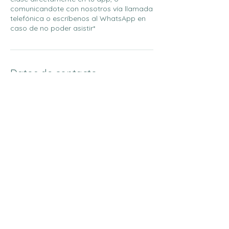
comunicandote con nosotros vía llamada
telefónica o escríbenos al WhatsApp en
caso de no poder asistir*
Datos de contacto
Nirá Yoga, Luis de Angostura, San Felipe II
Etapa, Chihuahua, Mexico
+526144144144
info@nirayoga.mx
Do Not Sell My Personal
Information