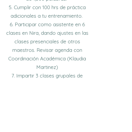
Cumplir con 100 hrs de práctica
adicionales a tu entrenamiento.
Participar como asistente en 6
clases en Nira, dando ajustes en las
clases presenciales de otros
maestros. Revisar agenda con
Coordinación Académica (Klaudia
Martinez)
Impartir 3 clases grupales de
mínimo 6 personas en Nira Yoga.
Revisar agenda con Coordinación
Académica (Klaudia Martinez)
Impartir 1 clase teórica en Yoga
por 1 peso. Revisar agenda con
Coordinación Académica (Klaudia