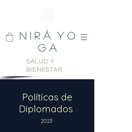
N i r å Y o
g a
SALUD Y
BIENESTAR
Políticas de
Diplomados
2023