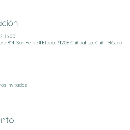
ación
2, 16:00
a 814, San Felipe II Etapa, 31206 Chihuahua, Chih., México
ros invitados
ento