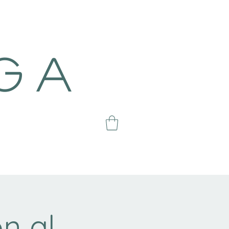
g a
n al