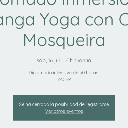
anga Yoga con C
Mosqueira
sáb, 16 jul
  |  
Chihuahua
Diplomado intensivo de 50 horas.
YACEP
Se ha cerrado la posibilidad de registrarse
Ver otros eventos