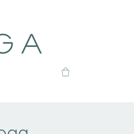
g a
oga