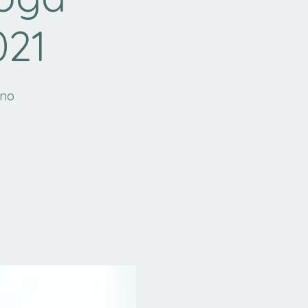
021
rno