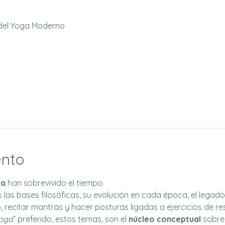
el Yoga Moderno
ento
ga
 han sobrevivido el tiempo.
las bases filosóficas, su evolución en cada época, el legado 
 recitar mantras y hacer posturas ligadas a ejercicios de res
Yoga
” preferido, estos temas, son el 
núcleo conceptual
 sobre