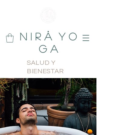
N i r å Y o
g a
SALUD Y
BIENESTAR