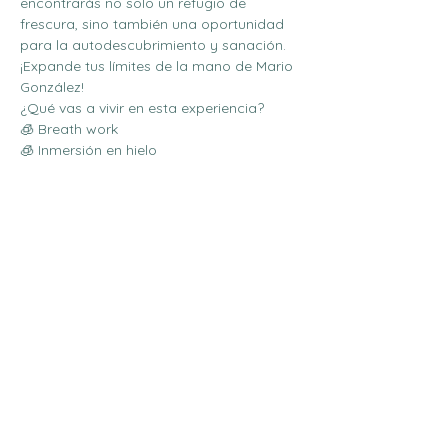
encontrarás no solo un refugio de 
frescura, sino también una oportunidad 
para la autodescubrimiento y sanación.
¡Expande tus límites de la mano de Mario 
González! 
¿Qué vas a vivir en esta experiencia? 
🧊 Breath work 
🧊 Inmersión en hielo  
Mostrar más
Compartir este evento
Do Not Sell My Personal