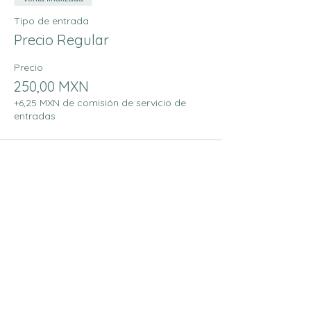
Tipo de entrada
Precio Regular
Precio
250,00 MXN
+6,25 MXN de comisión de servicio de
entradas
Venta finalizada
Tipo de entrada
Descuento Miembros 10%
Precio
225,00 MXN
+5,63 MXN de comisión de servicio de
entradas