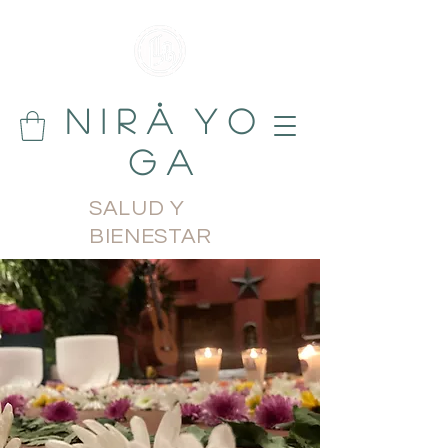
N i r å Y o
g a
SALUD Y
BIENESTAR