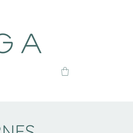
g a
RNES