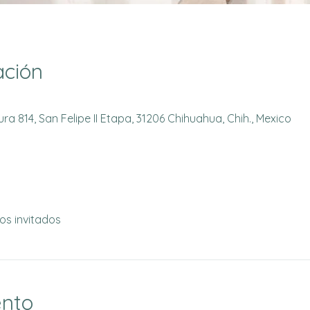
ación
a 814, San Felipe II Etapa, 31206 Chihuahua, Chih., Mexico
os invitados
ento