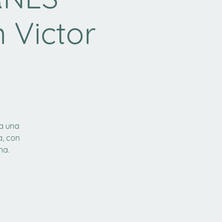
 Victor
a una
a, con