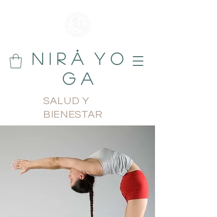
N i r å Y o
g a
SALUD Y
BIENESTAR