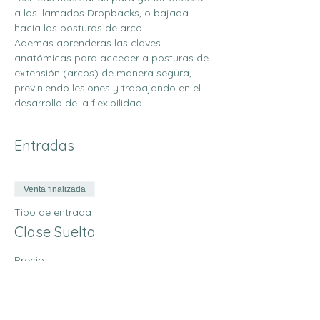
a los llamados Dropbacks, o bajada 
hacia las posturas de arco. 
Además aprenderas las claves 
anatómicas para acceder a posturas de 
extensión (arcos) de manera segura, 
previniendo lesiones y trabajando en el 
desarrollo de la flexibilidad. 
Entradas
Venta finalizada
Tipo de entrada
Clase Suelta
Precio
400,00 MXN
+10,00 MXN de comisión de servicio de
entradas