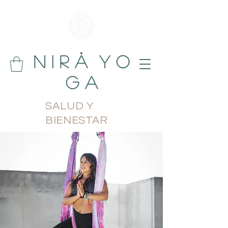
N i r å Y o
g a
SALUD Y
BIENESTAR