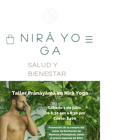
N i r å Y o
g a
SALUD Y
BIENESTAR