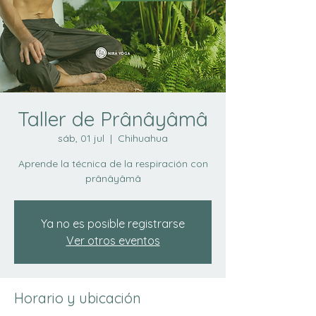
Taller de Prânâyâmâ
sáb, 01 jul
  |  
Chihuahua
Aprende la técnica de la respiración con
prânâyâmâ
Ya no es posible registrarse
Ver otros eventos
Horario y ubicación