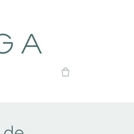
g a
n de