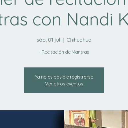
ras con Nandi 
sáb, 01 jul
  |  
Chihuahua
- Recitación de Mantras
Ya no es posible registrarse
Ver otros eventos