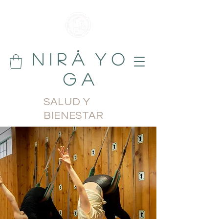
N i r å Y o
g a
SALUD Y
BIENESTAR