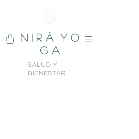
N i r å Y o
g a
SALUD Y
BIENESTAR