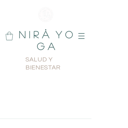
N i r å Y o
g a
SALUD Y
BIENESTAR