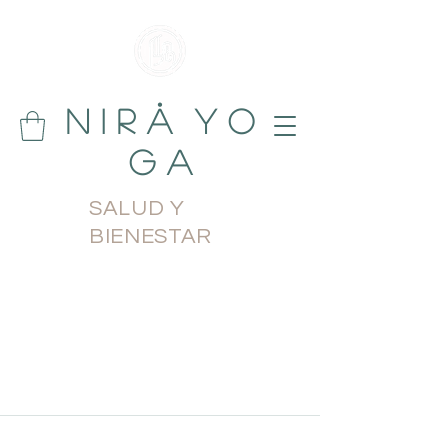
N i r å Y o
g a
SALUD Y
BIENESTAR