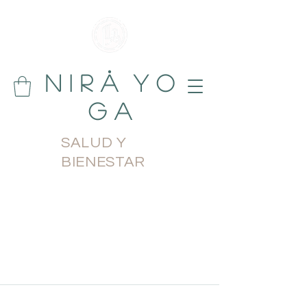
N i r å Y o
g a
SALUD Y
BIENESTAR